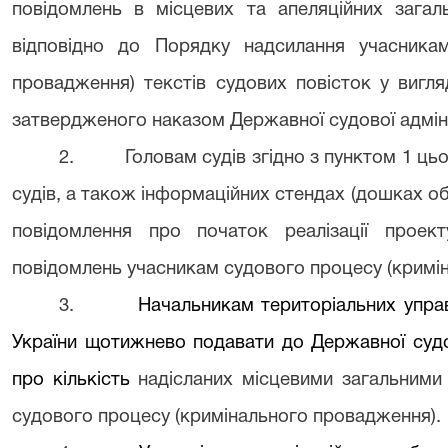
повідомлень
в місцевих та апеляційних загал
відповідно до Порядку надсилання учасникам
провадження) текстів судових пові
затвердженого наказом Державної судової адмініс
2.
Головам судів згідно з пунктом 1 ц
судів, а також інформаційних стендах (дошках об
повідомлення про початок реалізації про
повідомлень
учасникам судового процесу (кримі
3.
Начальникам територіальних управ
України щотижнево подавати до Державної судов
про кількість
надісланих місцевими загальним
судового процесу (кримінального провадження).