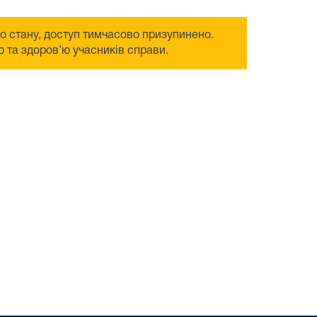
го стану, доступ тимчасово призупинено.
 та здоров’ю учасників справи.