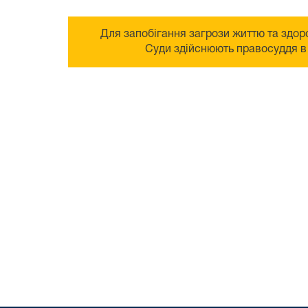
Для запобігання загрози життю та здоро
Суди здійснюють правосуддя в 