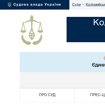
Коломийськ
Судова влада України
Суди
•
Ко
Єдини
ПРО СУД
ПРЕС-Ц