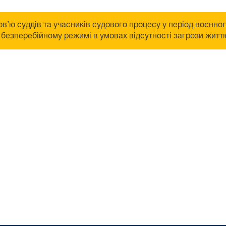
в’ю суддів та учасників судового процесу у період воєнно
безперебійному режимі в умовах відсутності загрози життю