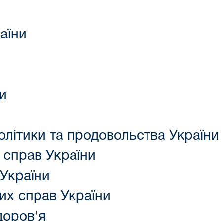
аїни
ни
олітики та продовольства України
 справ України
 України
их справ України
доров'я