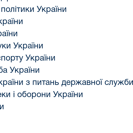
 політики України
країни
раїни
уки України
спорту України
ба України
країни з питань державної служби
еки і оборони України
и