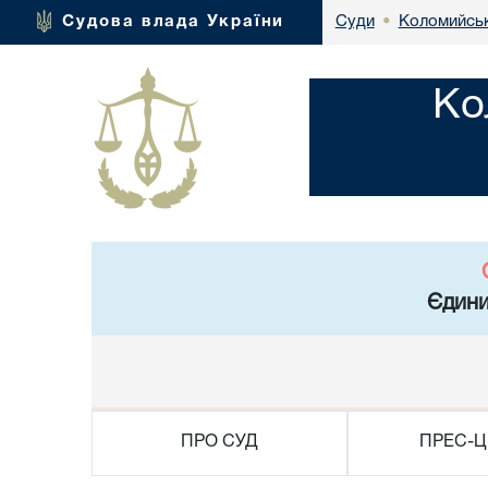
Коломийськ
Судова влада України
Суди
•
Ко
Єдини
ПРО СУД
ПРЕС-Ц