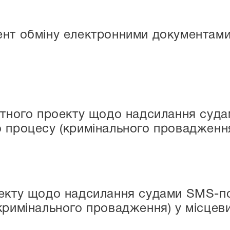
ент обміну електронними документам
лотного проекту щодо надсилання суд
 процесу (кримінального провадженн
оекту щодо надсилання судами SMS-п
кримінального провадження) у місцеви