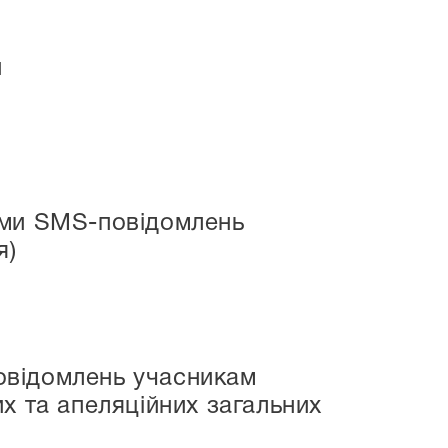
и
ами SMS-повідомлень
я)
овідомлень учасникам
х та апеляційних загальних