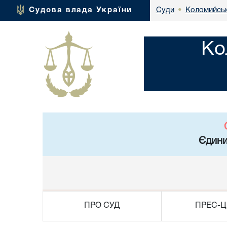
Коломийськ
Судова влада України
Суди
•
Ко
Єдини
ПРО СУД
ПРЕС-Ц