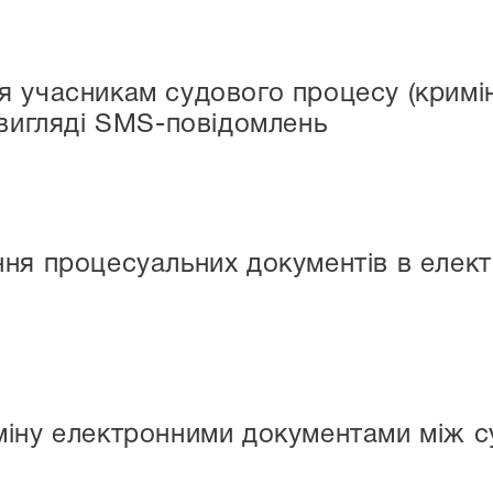
 учасникам судового процесу (кримін
 вигляді SMS-повідомлень
ня процесуальних документів в елект
іну електронними документами між с