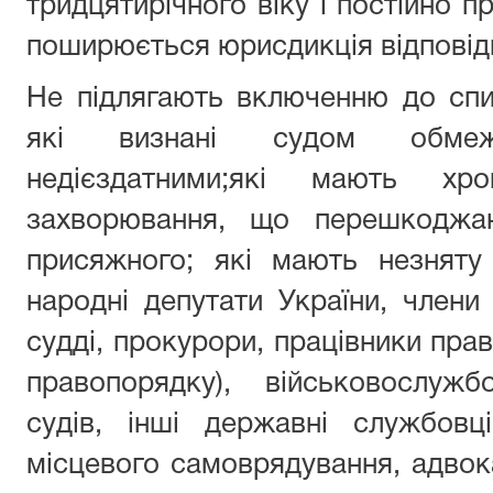
тридцятирічного віку і постійно п
поширюється юрисдикція відповід
Не підлягають включенню до спи
які визнані судом обмеж
недієздатними;які мають хро
захворювання, що перешкоджаю
присяжного; які мають незняту
народні депутати України, члени 
судді, прокурори, працівники прав
правопорядку), військовослужб
судів, інші державні службовц
місцевого самоврядування, адвока