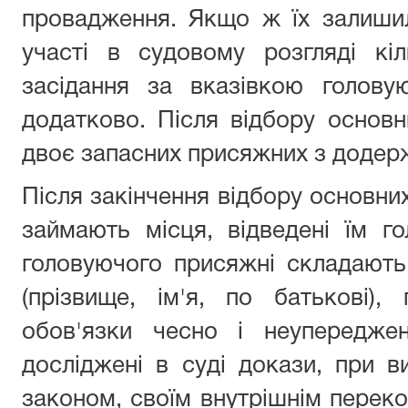
провадження. Якщо ж їх залиши
участі в судовому розгляді кіл
засідання за вказівкою голову
додатково. Після відбору основ
двоє запасних присяжних з додер
Після закінчення відбору основни
займають місця, відведені їм г
головуючого присяжні складають 
(прізвище, ім'я, по батькові),
обов'язки чесно і неупередже
досліджені в суді докази, при в
законом, своїм внутрішнім переко