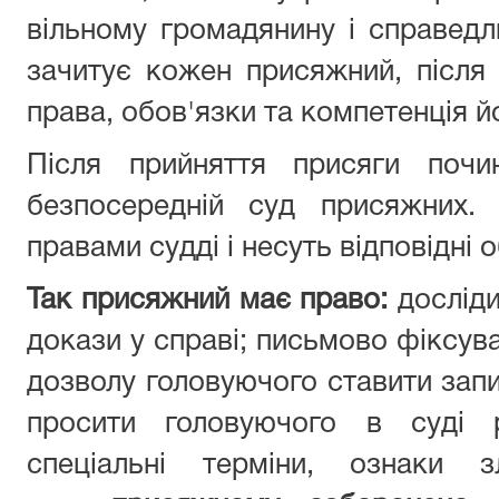
вільному громадянину і справедли
зачитує кожен присяжний, після
права, обов'язки та компетенція й
Після прийняття присяги почи
безпосередній суд присяжних.
правами судді і несуть відповідні 
Так присяжний має право:
дослід
докази у справі; письмово фіксува
дозволу головуючого ставити зап
просити головуючого в суді р
спеціальні терміни, ознаки 