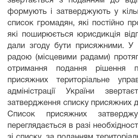
звертається з поданням до відп
формують і затверджують у кілько
список громадян, які постійно пр
які поширюється юрисдикція відп
дали згоду бути присяжними. У 
радою (місцевими радами) протя
отримання подання рішення п
присяжних територіальне упра
адміністрації України зверт
затвердження списку присяжних до
Список присяжних затверд
переглядається в разі необхідності
зі списку, за поданням територіа