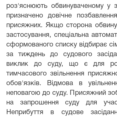
роз'яснюють обвинуваченому у з
призначено довічне позбавленн
присяжних. Якщо сторона обвину
застосування, спеціальна автома
сформованого списку відбирає сім
за тиждень до судового засід
виклик до суду, що є для ро
тимчасового звільнення присяжн
обов'язків. Відмова в увільне
неповагою до суду. Присяжний зоб
на запрошення суду для участ
Неприбуття в судове засідан