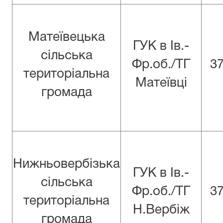
Матеївецька
ГУК в Iв.-
сільська
Фр.об./ТГ
3
територіальна
Матеївці
громада
Нижньовербізька
ГУК в Iв.-
сільська
Фр.об./ТГ
3
територіальна
Н.Вербіж
громада