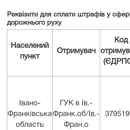
Реквізити для сплати штрафів у сфер
дорожнього руху
Код
Населений
Отримувач
отримув
пункт
(ЄДРП
Івано-
ГУК в Iв.-
Франківська
Франк.об/Iв.-
379519
область
Фран.о