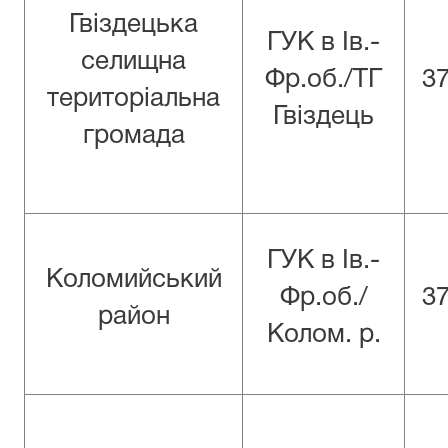
Гвіздецька
ГУК в Iв.-
селищна
Фр.об./ТГ
3
територіальна
Гвіздець
громада
ГУК в Iв.-
Коломийський
Фр.об./
3
район
Колом. р.