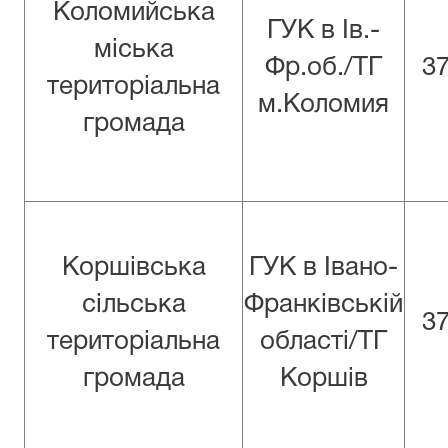
Коломийська
ГУК в Iв.-
міська
Фр.об./ТГ
3
територіальна
м.Коломия
громада
Коршівська
ГУК в Івано-
сільська
Франківській
3
територіальна
області/ТГ
громада
Коршів