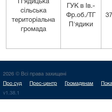
П'ядицька
ГУК в Iв.-
сільська
Фр.об./ТГ
3
територіальна
П'ядики
громада
2026 © Всі права захищені
Про суд
Прес-центр
Громадянам
Пока
v1.38.1