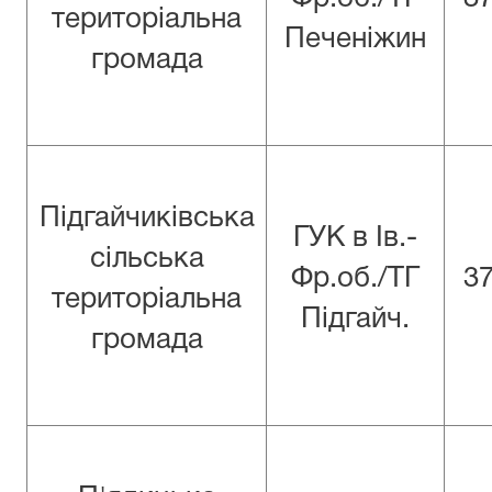
територіальна
Печеніжин
громада
Підгайчиківська
ГУК в Iв.-
сільська
Фр.об./ТГ
3
територіальна
Підгайч.
громада