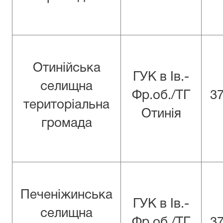
Отинійська
ГУК в Iв.-
селищна
Фр.об./ТГ
3
територіальна
Отинія
громада
Печеніжинська
ГУК в Iв.-
селищна
Фр.об./ТГ
3