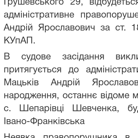
Грушевського 29, відбудеть
адміністративне правопоруш
Андрій Ярославович за ст. 1
КУпАП.
В судове засідання викл
притягується до адміністрати
Мацьків Андрій Ярославо
народження, останнє відоме 
с. Шепарівці Шевченка, б
Івано-Франківська
Неявка правопорушника в 