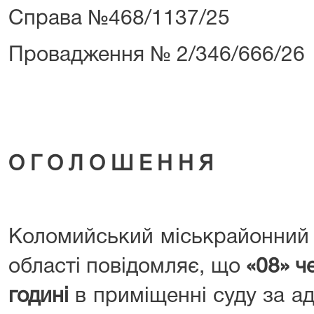
Справа №468/1137/25
Провадження № 2/346/666/26
О Г О Л О Ш Е Н Н Я
Коломийський міськрайонний 
області повідомляє, що
«
08
»
ч
годині
в приміщенні суду за а