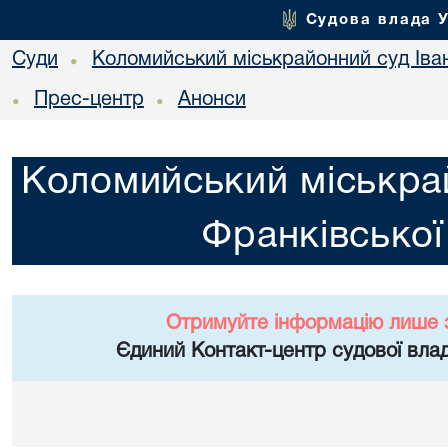
Судова влада 
Суди
Коломийський міськрайонний суд Іван
•
Прес-центр
Анонси
•
•
Коломийський міськрай
Франківської
Отримуйте інформацію лише 
Єдиний Контакт-центр судової влад