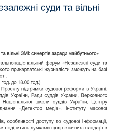
алежні суди та вільні
с
а вільні ЗМІ: синергія заради майбутнього»
агальнонаціональний форум «Незалежні суди та
якого прикарпатські журналісти зможуть на базі
ті.
д. до 18.00 год.)
 Проекту підтримки судової реформи в Україні,
ддів України, Ради суддів України, Верховного
, Національної школи суддів України, Центру
днання «Детектор медіа», Інституту масової
особливості доступу до судової інформації,
ож поділитись думками щодо етичних стандартів