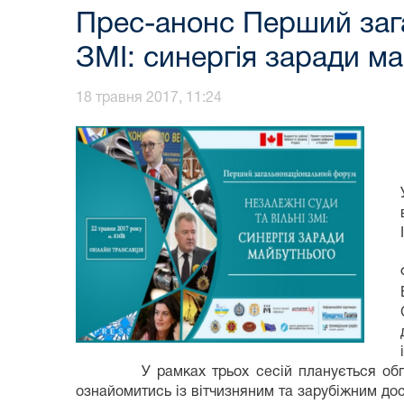
Прес-анонс Перший зага
ЗМІ: синергія заради м
18 травня 2017, 11:24
У рамках трьох сесій планується обговорит
ознайомитись із вітчизняним та зарубіжним до