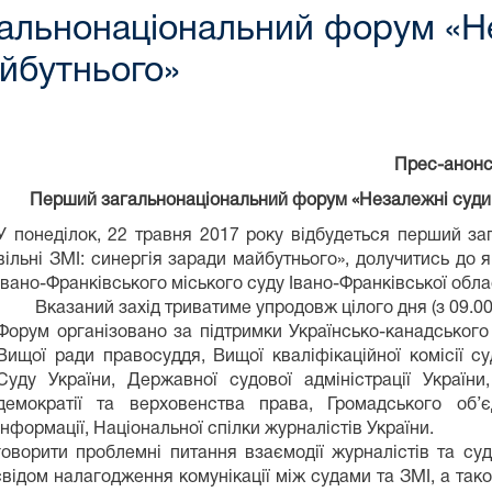
льнонаціональний форум «Нез
айбутнього»
Прес-анон
Перший загальнонаціональний форум «Незалежні суди т
У понеділок, 22 травня 2017 року відбудеться перший з
вільні ЗМІ: синергія заради майбутнього», долучитись до 
Івано-Франківського міського суду Івано-Франківської облас
Вказаний захід триватиме упродовж цілого дня (з 09.00 го
Форум організовано за підтримки Українсько-канадського
Вищої ради правосуддя, Вищої кваліфікаційної комісії су
Суду України, Державної судової адміністрації України
демократії та верховенства права, Громадського об’є
інформації, Національної спілки журналістів України.
и проблемні питання взаємодії журналістів та судів, 
свідом налагодження комунікації між судами та ЗМІ, а так