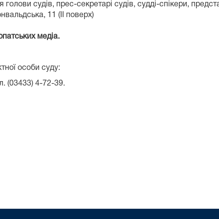
голови судів, прес-секретарі судів, судді-спікери, предс
нвальдська, 11 (ІІ поверх)
рпатських медіа.
тної особи суду:
. (03433) 4-72-39.