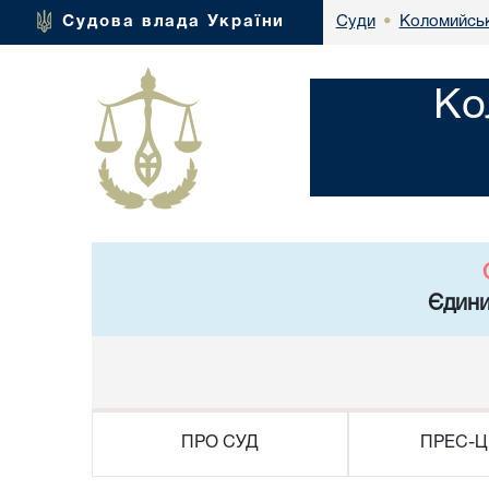
Коломийськ
Судова влада України
Суди
•
Ко
Єдини
ПРО СУД
ПРЕС-Ц