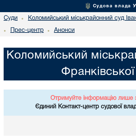
Судова влада 
Суди
Коломийський міськрайонний суд Іван
•
Прес-центр
Анонси
•
•
Коломийський міськрай
Франківської
Отримуйте інформацію лише 
Єдиний Контакт-центр судової влад