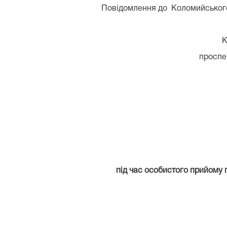
Повідомлення до Коломийського 
К
проспе
під час особистого прийому