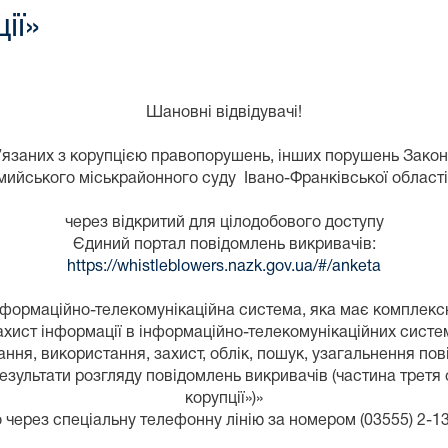
ії»
Шановні відвідувачі!
их з корупцією правопорушень, інших порушень Закону У
ийського міськрайонного суду Івано-Франківської област
через відкритий для цілодобового доступу
Єдиний портал повідомлень викривачів:
https://whistleblowers.nazk.gov.ua/#/anketa
нформаційно-телекомунікаційна система, яка має комплекс
захист інформації в інформаційно-телекомунікаційних сист
ння, використання, захист, облік, пошук, узагальнення пов
результати розгляду повідомлень викривачів (частина третя
корупції»)»
 через спеціальну телефонну лінію за номером (03555) 2-1