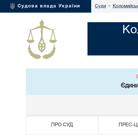
Коломийськ
Судова влада України
Суди
•
Ко
Єдини
ПРО СУД
ПРЕС-Ц