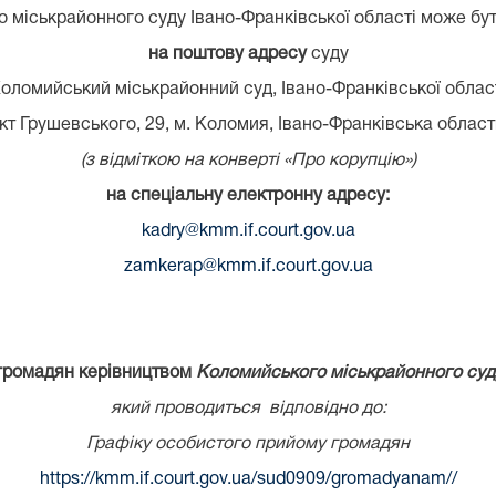
міськрайонного суду Івано-Франківської області може бу
на поштову адресу
суду
оломийський міськрайонний суд, Івано-Франківської облас
кт Грушевського, 29, м. Коломия, Івано-Франківська област
(з відміткою на конверті «Про корупцію»)
на спеціальну електронну адресу:
kadry@kmm.if.court.gov.ua
zamkerap@kmm.if.court.gov.ua
 громадян керівництвом
К
оломийського міськрайонного суду
який проводиться відповідно до:
Графіку особистого прийому громадян
https://kmm.if.court.gov.ua/sud0909/gromadyanam//