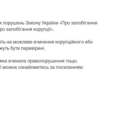
х порушень Закону України «Про запобігання
ро запобігання корупції».
ують на можливе вчинення корупційного або
уть бути перевірені.
у, яка вчинила правопорушення тощо.
ції можна ознайомитись за посиланням: