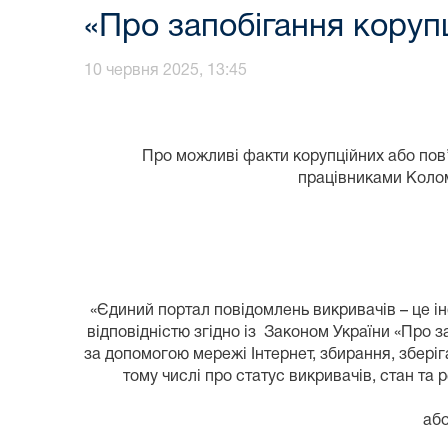
«Про запобігання корупц
10 червня 2025, 13:45
Про можливі факти корупційних або пов’язан
працівниками Колом
«Єдиний портал повідомлень викривачів – це і
відповідністю згідно із Законом України «Про 
за допомогою мережі Інтернет, збирання, зберіга
тому числі про статус викривачів, стан та 
або