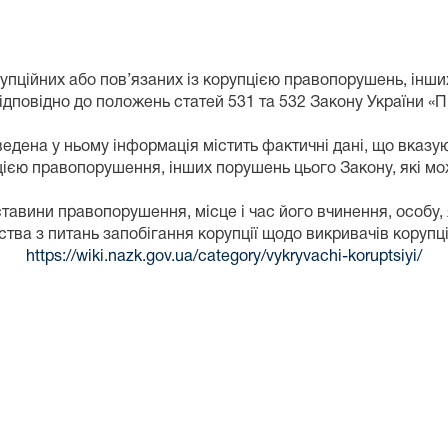
упційних або пов’язаних із корупцією правопорушень, інши
ідповідно до положень статей 531 та 532 Закону України «П
едена у ньому інформація містить фактичні дані, що вказ
цією правопорушення, інших порушень цього Закону, які мож
бставини правопорушення, місце i час його вчинення, особ
тва з питань запобігання корупції щодо викривачів коруп
https://wiki.nazk.gov.ua/category/vykryvachi-koruptsiyi/