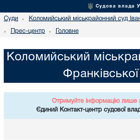
Судова влада 
Суди
Коломийський міськрайонний суд Іван
•
Прес-центр
Головне
•
•
Коломийський міськрай
Франківської
Отримуйте інформацію лише 
Єдиний Контакт-центр судової влад