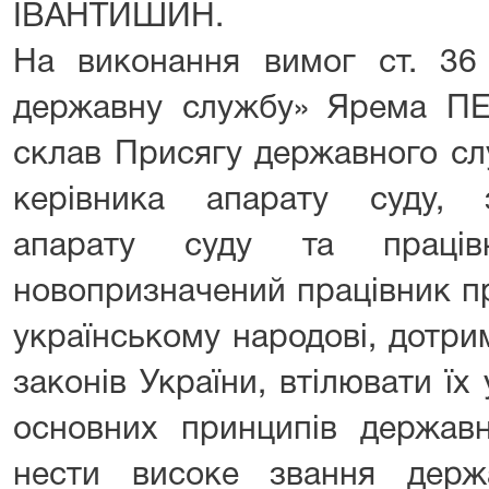
ІВАНТИШИН.
На виконання вимог ст. 36
державну службу» Ярема П
склав Присягу державного сл
керівника апарату суду, 
апарату суду та праців
новопризначений працівник п
українському народові, дотри
законів України, втілювати ї
основних принципів державн
нести високе звання держ