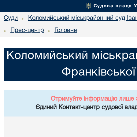
Судова влада 
Суди
Коломийський міськрайонний суд Іван
•
Прес-центр
Головне
•
•
Коломийський міськрай
Франківської
Отримуйте інформацію лише 
Єдиний Контакт-центр судової влад