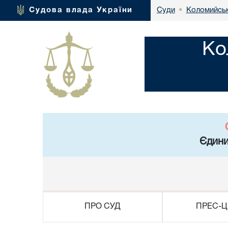
Коломийськ
Судова влада України
Суди
•
Ко
Єдини
ПРО СУД
ПРЕС-Ц