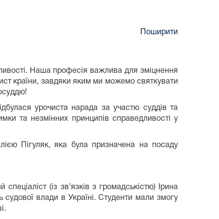
Поширити
ливості. Наша професія важлива для зміцнення
хист країни, завдяки яким ми можемо святкувати
осуддю!
ідбулася урочиста нарада за участю суддів та
римки та незмінних принципів справедливості у
ією Пігуляк, яка була призначена на посаду
спеціаліст (із зв’язків з громадськістю) Ірина
 судової влади в Україні. Студенти мали змогу
і.