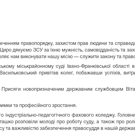
зпеченням правопорядку, захистом прав людини та справед
 Щиро дякуємо ЗСУ за їхню мужність, самовідданість та за
воляє нам виконувати нашу місію — служити закону та прав
кому міськрайонному суді Івано-Франківської області в
 Васильковський привітав колег, побажавши успіхів, вит
 Присяги новопризначеним державним службовцем Вітал
римки та професійного зростання.
 індустріально-педагогічного фахового коледжу. Головний 
ташко розповіли молоді про роботу суду, а також про роль
у та важливістю забезпечення правосуддя в нашій держав