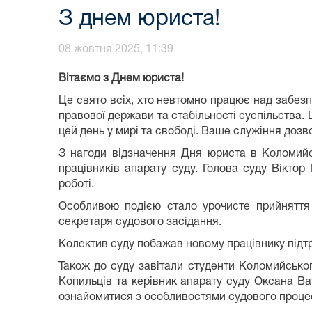
З днем юриста!
08 жовтня 2025, 11:39
Вітаємо з Днем юриста!
Це свято всіх, хто невтомно працює над забе
правової держави та стабільності суспільства.
цей день у мирі та свободі. Ваше служіння доз
З нагоди відзначення Дня юриста в Коломийсь
працівників апарату суду. Голова суду Віктор
роботі.
Особливою подією стало урочисте прийняття
секретаря судового засідання.
Колектив суду побажав новому працівнику підт
Також до суду завітали студенти Коломийського
Копильців та керівник апарату суду Оксана Ва
ознайомитися з особливостями судового процес