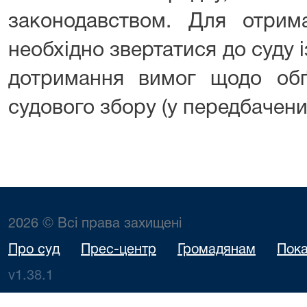
законодавством. Для отрима
необхідно звертатися до суду і
дотримання вимог щодо обґ
судового збору (у передбачени
2026 © Всі права захищені
Про суд
Прес-центр
Громадянам
Пока
v1.38.1