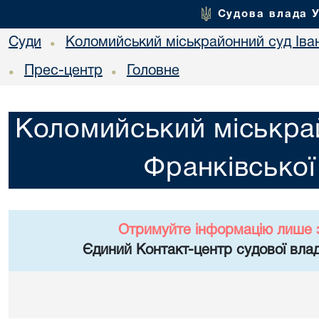
Судова влада 
Суди
Коломийський міськрайонний суд Іван
•
Прес-центр
Головне
•
•
Коломийський міськрай
Франківської
Отримуйте інформацію лише 
Єдиний Контакт-центр судової влад