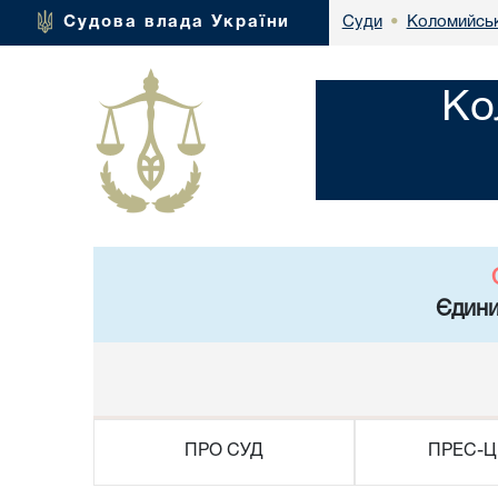
Коломийськ
Судова влада України
Суди
•
Ко
Єдини
ПРО СУД
ПРЕС-Ц