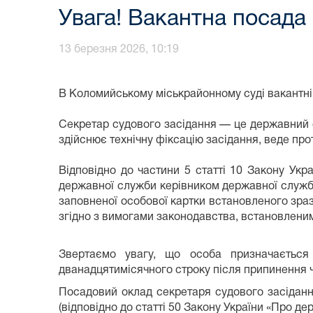
Увага! Вакантна посада 
13 березня 2026, 10:19
В Коломийському міськрайонному суді вакантні 
Секретар судового засідання — це державний с
здійснює технічну фіксацію засідання, веде пр
Відповідно до частини 5 статті 10 Закону Ук
державної служби керівником державної служби 
заповненої особової картки встановленого зразк
згідно з вимогами законодавства, встановлени
Звертаємо увагу, що особа призначаєтьс
дванадцятимісячного строку після припинення 
Посадовий оклад секретаря судового засіданн
(відповідно до статті 50 Закону України «Про де