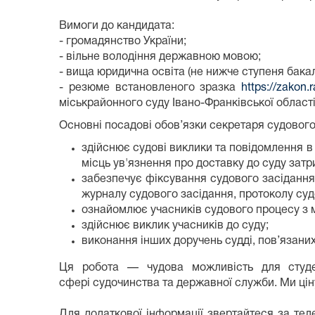
Вимоги до кандидата:
- громадянство України;
- вільне володіння державною мовою;
- вища юридична освіта (не нижче ступеня бака
- резюме встановленого зразка
https://zakon.
міськрайонного суду Івано-Франківської област
Основні посадові обов’язки секретаря судового
здійснює судові виклики та повідомлення в 
місць ув'язнення про доставку до суду затр
забезпечує фіксування судового засідання
журналу судового засідання, протоколу суд
ознайомлює учасників судового процесу з м
здійснює виклик учасників до суду;
виконання інших доручень судді, пов’язани
Ця робота — чудова можливість для студен
сфері судочинства та державної служби. Ми цін
Для додаткової інформації звертайтеся за те