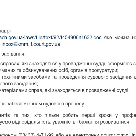
лавр)
rada.gov.ua/laws/file/text/92/f454906n1632.doc
яке можна на
і
inbox@kmm.if.court.gov.ua
 засідання:
справах, які знаходяться у провадженні судді, оформлює за
иманих та обвинувачених осіб, органів прокуратури;
 технічними засобами та проведення судового засідання 
ового засідання;
атеріалами справ, які знаходяться в провадженні судді;
х із забезпеченням судового процесу.
тів та тих, хто тільки робить перші кроки у профес
уємо відповідальність, уважність і бажання розвиватися.
лефоном (03433) 4-71-92 або на електронну пошту суду:
i