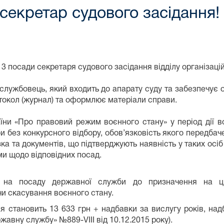
секретар судового засідання!
3 посади секретаря судового засідання відділу організаці
лужбовець, який входить до апарату суду та забезпечує 
отокол (журнал) та оформлює матеріали справи.
раїни «Про правовий режим воєнного стану» у період дії 
без конкурсного відбору, обов’язковість якого передбаче
а та документів, що підтверджують наявність у таких осіб
ми щодо відповідних посад.
я на посаду державної служби до призначення на 
чи скасування воєнного стану.
я становить 13 633 грн + надбавки за вислугу років, над
ржавну службу» №889-VIII від 10.12.2015 року).