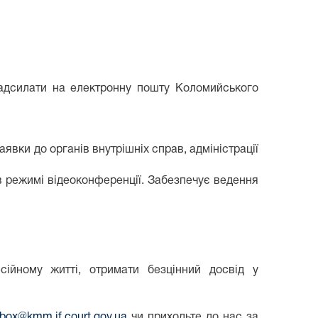
дсилати на електронну пошту Коломийського
явки до органів внутрішніх справ, адміністрації
в режимі відеоконференції. Забезпечує ведення
ійному житті, отримати безцінний досвід у
nbox@kmm.if.court.gov.ua
чи приходьте до нас за