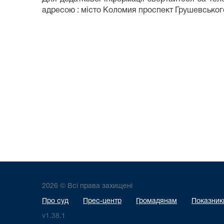
адресою : місто Коломия проспект Грушевського
2026 © Всі права захищені
Про суд
Прес-центр
Громадянам
Показники
v1.38.1