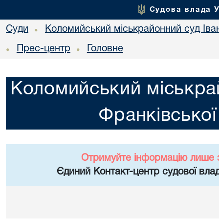
Судова влада 
Суди
Коломийський міськрайонний суд Іван
•
Прес-центр
Головне
•
•
Коломийський міськрай
Франківської
Отримуйте інформацію лише 
Єдиний Контакт-центр судової влад