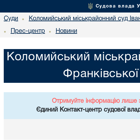
Судова влада 
Суди
Коломийський міськрайонний суд Іван
•
Прес-центр
Новини
•
•
Коломийський міськрай
Франківської
Отримуйте інформацію лише 
Єдиний Контакт-центр судової влад