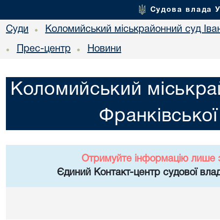
Судова влада 
Суди
Коломийський міськрайонний суд Іван
•
Прес-центр
Новини
•
•
Коломийський міськрай
Франківської
Отримуйте інформацію лише 
Єдиний Контакт-центр судової влад