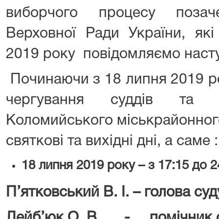
виборчого процесу позач
Верховної Ради України, які
2019 року повідомляємо наст
Починаючи з 18 липня 2019 р
чергування суддів та п
Коломийського міськрайонного
святкові та вихідні дні, а саме :
18
липня
2019 року – з 17:
15
до 2
П
’
ятковський В. І. – голова суд
Лейб
’
юк О. В - помічник с