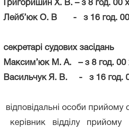
Григоришин Х. В. – з 8 год. 00 х
Лейб
’
юк О. В - з 16 год. 00 
c
екретарі судових засідань
Максим
’
юк М. А. – з 8 год. 00 
Васильчук Я. В. - з 16 год. 0
відповідальні особи прийому сп
керівник відділу прийому 