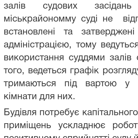
залів судових засідан
міськрайономму суді не відп
встановлені та затвердже
адміністрацією, тому ведуть
використання суддями залів 
того, ведеться графік розгля
тримаються під вартою у з
кімнати для них.
Будівля потребує капітальног
приміщень ускладнює робот