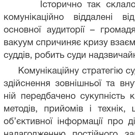
Історично так склалося,
комунікаційно віддалені ві
основної аудиторії – громад
вакуум спричиняє кризу взаємн
суддів, робить суди надзвича
Комунікаційну стратегію су
здійснення зовнішньої та вну
ній передбачено сукупність к
методів, прийомів і технік
об’єктивної інформації про ді
налагодженню постійного зац