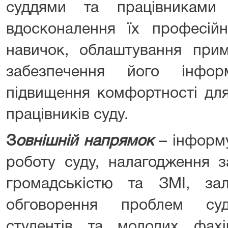
суддями та працівниками
вдосконалення їх професійн
навичок, облаштування при
забезпечення його інформ
підвищення комфортності для
працівників суду.
З
овнішній напрямок
– інформ
роботу суду, налагодження з
громадськістю та ЗМІ, за
обговорення проблем суд
студентів та молодих фах