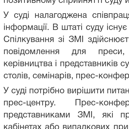
позитивному сприйнятті суду й
У суді налагоджена співпрац
інформації. В штаті суду існу
Спілкування зі ЗМІ здійснюєт
повідомлення для преси, 
керівництва і представників су
столів, семінарів, прес-конфер
У суді потрібно вирішити пита
прес-центру. Прес-конфе
представниками ЗМІ, які п
кабінетах або випадкових пр