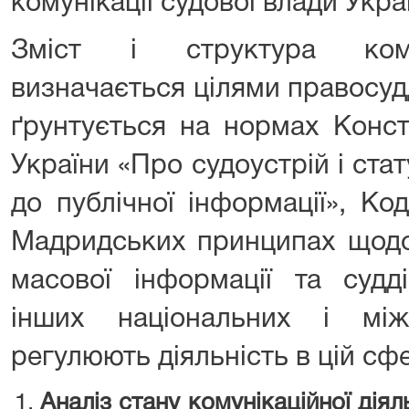
комунікації судової влади Укра
Зміст і структура комун
визначається цілями правосуд
ґрунтується на нормах Консти
України «Про судоустрій і стат
до публічної інформації», Код
Мадридських принципах щодо
масової інформації та судд
інших національних і мі
регулюють діяльність в цій сф
Аналіз стану комунікаційної діял