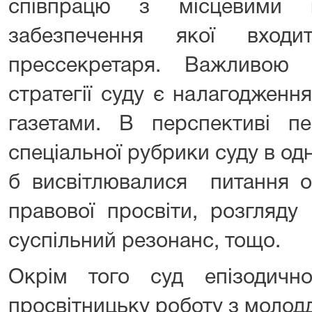
співпрацю з місцевими п
забезпечення якої вход
прессекретаря. Важливою 
стратегії суду є налагодженн
газетами. В перспективі пе
спеціальної рубрики суду в одн
б висвітлювалися питання ор
правової просвіти, розгляду
суспільний резонанс, тощо.
Окрім того суд епізодичн
просвітницьку роботу з молод